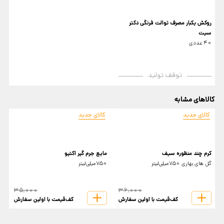
روکش یکبار مصرف توالت فرنگی دکتر
سیت
40 عددی
توقف تولید
کالاهای مشابه
کالای جدید
کالای جدید
کرم چند منظوره سیف
مایع جرم گیر اکتیو
م
گل های بهاری 750میلی‌لیتر
750میلی‌لیتر
50
35,000
36,000
کف‌قیمت با اولین سفارش
کف‌قیمت با اولین سفارش