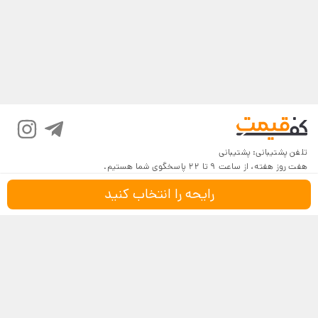
تلفن پشتیبانی:
پشتیبانی
هفت روز هفته، از ساعت 9 تا 22 پاسخگوی شما هستیم.
رایحه را انتخاب کنید
درباره کف‌قیمت
شرایط و قوانین
پرسش‌های پرتکرار
بازگرداندن کالا
تماس با ما
شیوه‌های دریافت
فروش در کف‌قیمت
5
4.6
4