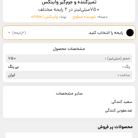
تمیزکننده و جرم‌گیر وایتکس
750میلی‎‌لیتر در 2 رایحه مختلف
دسته:
شوینده سطوح
برند:
وایتکس | whitex
رایحه را انتخاب کنید
(2رایحه)
مشخصات محصول
حجم (میلی‌لیتر) :
750
رنگ :
بی رنگ
ساخت :
ایران
سایر مشخصات
سفید کنندگی
ضدعفونی کنندگی
محصولات پر فروش