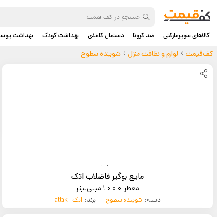
کالاهای سوپرمارکتی
ضد کرونا
دستمال کاغذی
بهداشت کودک
بهداشت پوس
کف‌قیمت
لوازم و نظافت منزل
شوینده سطوح
مایع بوگیر فاضلاب اتک
معطر 1000میلی‌لیتر
دسته:
شوینده سطوح
برند:
اتک | attak