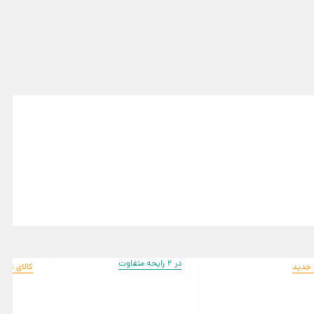
در 2 رایحه متفاوت
 جدید
کالای جدی