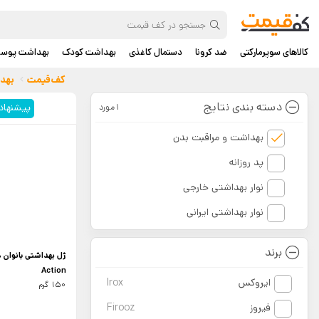
کالاهای سوپرمارکتی
ضد کرونا
دستمال کاغذی
بهداشت کودک
بهداشت پوس
کف‌قیمت
بهد
دسته بندی نتایج
پیشنهاد
1مورد
بهداشت و مراقبت بدن
پد روزانه
نوار بهداشتی خارجی
نوار بهداشتی ایرانی
برند
Action
ایروکس
Irox
150 گرم
فیروز
Firooz