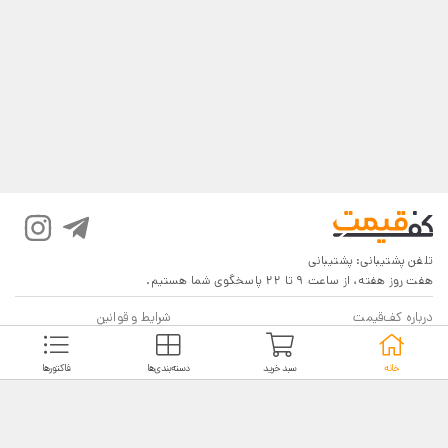
تلفن پشتیبانی:
پشتیبانی
هفت روز هفته، از ساعت 9 تا 22 پاسخگوی شما هستیم.
درباره کف‌قیمت
شرایط و قوانین
پرسش‌های پرتکرار
بازگرداندن کالا
خانه
سبد خرید
دسته‌بندی‌ها
فاکتورها
تماس با ما
شیوه‌های دریافت
فروش در کف‌قیمت
5