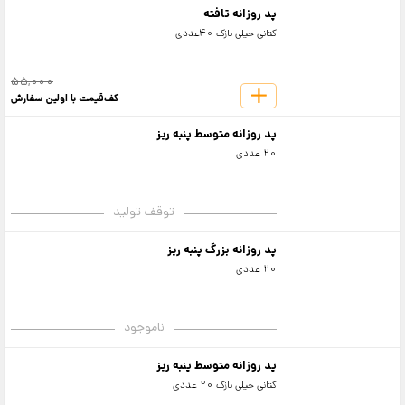
پد روزانه تافته
کتانی خیلی نازک 40عددی
55,000
کف‌قیمت با اولین سفارش
پد روزانه متوسط پنبه ریز
20 عددی
توقف تولید
پد روزانه بزرگ پنبه ریز
20 عددی
ناموجود
پد روزانه متوسط پنبه ریز
کتانی خیلی نازک 20 عددی