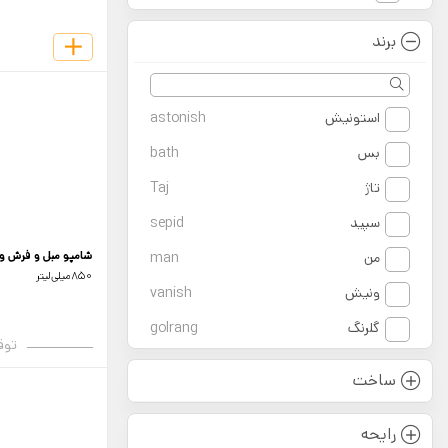
برند
استونیش
astonish
بس
bath
تاژ
Taj
سپید
sepid
من
man
شامپو مبل و فرش 
850میلی‌لیتر
ونیش
vanish
گلرنگ
golrang
توق
ساخت
رایحه