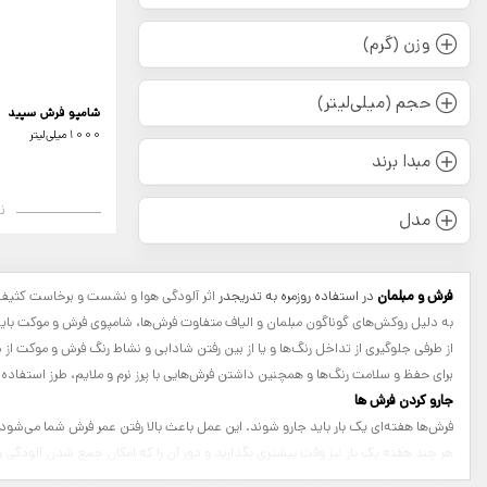
وزن (گرم)
حجم (میلی‌لیتر)
شامپو فرش سپید
1000میلی‌لیتر
مبدا برند
ن
مدل
فرش و مبلمان
در استفاده روزمره به تدریج
در
اثر آلودگی هوا و نشست و برخاست کثیف
به دلیل روکش‌های گوناگون مبلمان و الیاف متفاوت فرش‌ها، شامپوی فرش و موکت بایستی 
از طرفی جلوگیری از تداخل رنگ‌ها و یا از بین رفتن شادابی و نشاط رنگ فرش و موکت از
برای حفظ و سلامت رنگ‌ها و همچنین داشتن فرش‌هایی با پرز نرم و ملایم، طرز استفاده ا
جارو کردن فرش ها
فرش‌ها هفته‌ای یک بار باید جارو شوند. این عمل باعث بالا رفتن عمر فرش شما می‌شود، 
هر چند هفته یک بار نیز وقت بیشتری بگذارید و دور آن را که امکان جمع شدن آلودگی و
جارو کشیدن فرش خود را با قسمت کردن آن به تکه‌های کوچک در ذهنتان با دقت بیشت