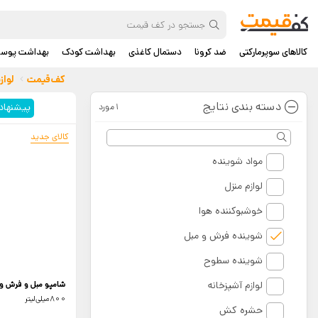
کالاهای سوپرمارکتی
ضد کرونا
دستمال کاغذی
بهداشت کودک
بهداشت پوس
کف‌قیمت
لواز
دسته بندی نتایج
پیشنهاد
1مورد
کالای جدید
مواد شوینده
لوازم منزل
خوشبوکننده هوا
شوینده فرش و مبل
شوینده سطوح
لوازم آشپزخانه
شامپو مبل و فرش 
800میلی‌لیتر
حشره کش