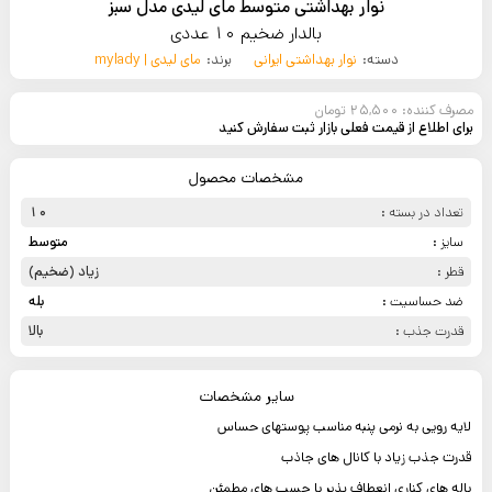
نوار بهداشتی متوسط مای لیدی مدل سبز
بالدار ضخیم 10 عددی
دسته:
نوار بهداشتی ایرانی
برند:
مای لیدی | mylady
مصرف کننده: 25,500 تومان
برای اطلاع از قیمت فعلی بازار ثبت سفارش کنید
مشخصات محصول
تعداد در بسته :
10
سایز :
متوسط
قطر :
زیاد (ضخیم)
ضد حساسیت :
بله
قدرت جذب :
بالا
سایر مشخصات
لایه رویی به نرمی پنبه مناسب پوستهای حساس
قدرت جذب زیاد با کانال های جاذب
باله های کناری انعطاف پذیر با چسب های مطمئن