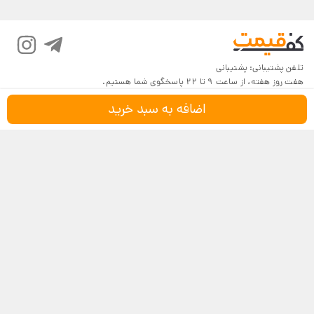
تلفن پشتیبانی:
پشتیبانی
هفت روز هفته، از ساعت 9 تا 22 پاسخگوی شما هستیم.
اضافه به سبد خرید
درباره کف‌قیمت
شرایط و قوانین
پرسش‌های پرتکرار
بازگرداندن کالا
تماس با ما
شیوه‌های دریافت
فروش در کف‌قیمت
5
4.6
4
3
18,116 نظر
2
مشاهده نظرات
1