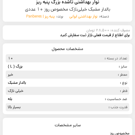
نوار بهداشتی تاشده بزرگ پنبه ریز
بالدار مشبک خیلی‌نازک مخصوص روز 10 عددی
دسته:
نوار بهداشتی ایرانی
برند:
پنبه ریز | Panberes
مصرف کننده: 28,500 تومان
برای اطلاع از قیمت فعلی بازار ثبت سفارش کنید
مشخصات محصول
تعداد در بسته :
10
سایز :
بزرگ ( L )
معطر :
خیر
نوع :
بالدار مشبک
قطر :
خیلی ‌نازک
ضد حساسیت :
بله
قدرت جذب :
بسیار بالا
سایر مشخصات
مخصوص روز