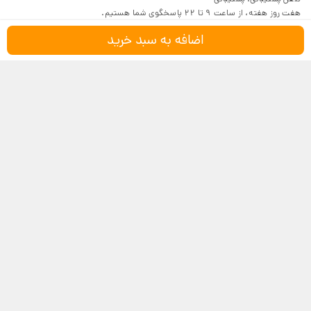
هفت روز هفته، از ساعت 9 تا 22 پاسخگوی شما هستیم.
اضافه به سبد خرید
درباره کف‌قیمت
شرایط و قوانین
پرسش‌های پرتکرار
بازگرداندن کالا
تماس با ما
شیوه‌های دریافت
فروش در کف‌قیمت
5
4.6
4
3
18,116 نظر
2
مشاهده نظرات
1
نماد اعتماد
درگاه امن بانکی