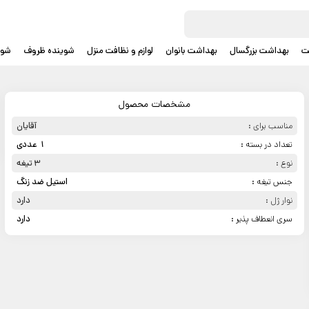
ت
بهداشت بزرگسال
بهداشت بانوان
لوازم و نظافت منزل
شوینده ظروف
شوی
مشخصات محصول
مناسب برای :
آقایان
تعداد در بسته :
1 عددی
نوع :
3 تیغه
جنس تیغه :
استیل ضد زنگ
نوار ژل :
دارد
سری انعطاف پذیر :
دارد