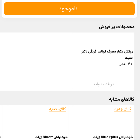
ناموجود
محصولات پر فروش
روکش یکبار مصرف توالت فرنگی دکتر
سیت
40 عددی
توقف تولید
کالاهای مشابه
کالای جدید
کالای جدید
خودتراش Blue2plus ژیلت
خودتراش Blue3 ژیلت
تی