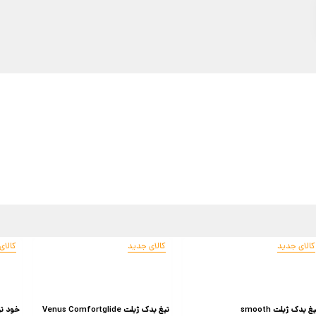
کالای جدید
کالای جدید
کالای
غ یدک ژیلت smooth
تیغ یدک ژیلت Venus Comfortglide
خود تراش 