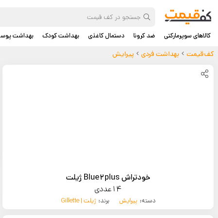
کالاهای سوپرمارکتی
ضد کرونا
دستمال کاغذی
بهداشت کودک
بهداشت پوس
کف‌قیمت
بهداشت فردی
پیرایش
خودتراش Blue2plus ژیلت
14عددی
دسته:
پیرایش
برند:
ژیلت | Gillette