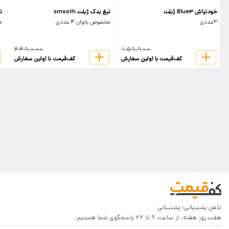
خودتراش Blue3 ژیلت
تیغ یدک ژیلت smooth
تی
3عددی
مخصوص بانوان 4 عددی
مخ
449,000
159,900
کف‌قیمت با اولین سفارش
کف‌قیمت با اولین سفارش
تلفن پشتیبانی:
پشتیبانی
هفت روز هفته، از ساعت 9 تا 22 پاسخگوی شما هستیم.