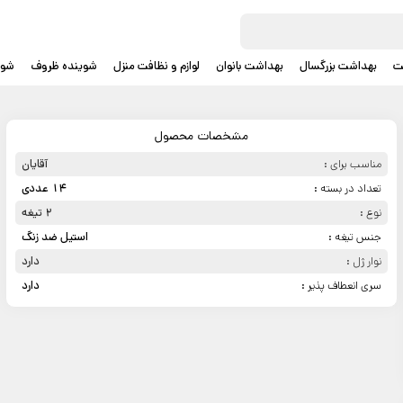
ت
بهداشت بزرگسال
بهداشت بانوان
لوازم و نظافت منزل
شوینده ظروف
شوی
مشخصات محصول
مناسب برای :
آقایان
تعداد در بسته :
14 عددی
نوع :
2 تیغه
جنس تیغه :
استیل ضد زنگ
نوار ژل :
دارد
سری انعطاف پذیر :
دارد