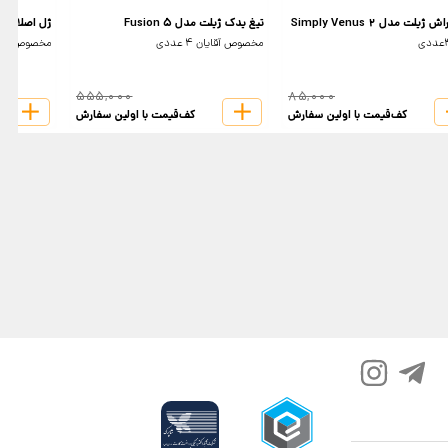
ژیلت مدل Simply Venus 2
تیغ یدک ژیلت مدل Fusion 5
ژل اصلاح نی
مخصوص آقایان 4 عددی
مخصوص پوست حسا
555,000
85,000
کف‌قیمت با اولین سفارش
کف‌قیمت با اولین سفارش