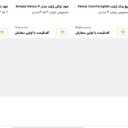
غ یدک ژیلت Venus Comfortglide
خود تراش ژیلت مدل Simply Venus 3
خود تراش 
صوص بانوان 4 عددی
مخصوص بانوان 3 لبه 4عددی
2 لبه 4عددی
98,000
450,000
کف‌قیمت با اولین سفارش
کف‌قیمت با اولین سفارش