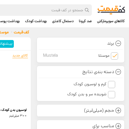
کالاهای سوپرمارکتی
ضد کرونا
دستمال کاغذی
بهداشت کودک
بهداشت پوس
کف‌قیمت
موستل
برند
پیشنهاد
موستلا
Mustela
کالای جدید
دسته بندی نتایج
کرم و لوسیون کودک
شوینده سر و بدن کودک
حجم (میلی‌لیتر)
لوسیون بدن کودک م
300 میلی‌لیتر
مناسب برای