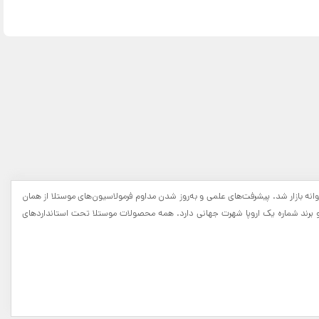
ر اصلی آن در فرانسه است .اولین محصول موستلا که امولسیونی بود از مواد پاک‌کننده ملایم و نرم‌کننده پوست، در سال 1950 ساخته و روانه بازار شد. پیشرفت‌های علمی و به‌روز شدن مداوم فرمولاسیون‌های موستلا از همان
صول مختلف به‌عنوان یک متخصص تمام‌عیار مراقبت از پوست و برند شماره یک اروپا شهرت جهانی دارد. همه محصولات موستلا تحت استانداردهای