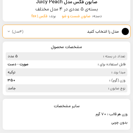
صابون فکس مدل Juicy Peach
بسته‌ی 5 عددی در 4 مدل مختلف
دسته:
صابون شست و شو
برند:
فکس | fax
مدل را انتخاب کنید
(4مدل)
مشخصات محصول
تعداد در بسته :
5 عدد
قابل استفاده برای :
صورت - دست
مبدا برند :
ترکیه
وزن (گرم) :
350
نوع صابون :
جامد
سایر مشخصات
وزن هر قالب : 70 گرم
بدون چربی