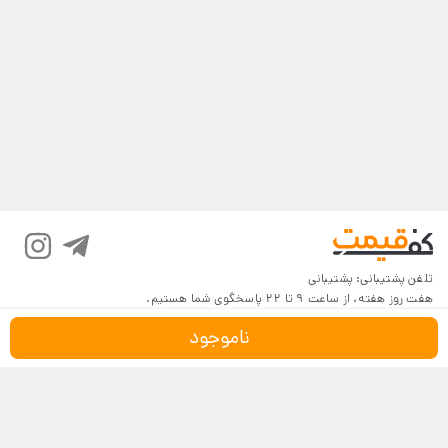
تلفن پشتیبانی:
پشتیبانی
هفت روز هفته، از ساعت 9 تا 22 پاسخگوی شما هستیم.
ناموجود
درباره کف‌قیمت
شرایط و قوانین
پرسش‌های پرتکرار
بازگرداندن کالا
تماس با ما
شیوه‌های دریافت
فروش در کف‌قیمت