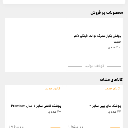
محصولات پر فروش
روکش یکبار مصرف توالت فرنگی دکتر
سیت
40 عددی
توقف تولید
کالاهای مشابه
کالای جدید
کالای جدید
پوشک مای بیبی سایز 2
پوشک کانفی سایز 1 مدل Premium
پ
44 عددی
40 عددی
8
176,000
155,000