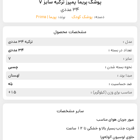
پوشک پریما پمپرز ترکیه سایز 7
34 عددی
دسته:
پوشک کودک
برند:
پریما | Prima
مشخصات محصول
مدل :
ترکیه 34 عددی
تعداد در بسته :
34 عددی
سایز :
7
نحوه بسته شدن :
چسبی
مبدا برند :
لهستان
ضد حساسیت :
بله
مناسب برای وزن (کیلوگرم) :
15+
سایر مشخصات
عبور جریان هوای مناسب
قدرت جذب بسیار بالا و خشکی تا 12 ساعت
حاوی لوسیون آلوئه‌ورا