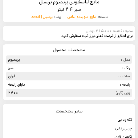
مایع لباسشویی پریمیوم پرسیل
سبز 2.4 لیتر
دسته:
مایع شوینده لباس
برند:
پرسیل | persil
مصرف کننده: 215,000 تومان
برای اطلاع از قیمت فعلی بازار ثبت سفارش کنید
مشخصات محصول
مدل :
پریمیوم
رنگ :
سبز
ساخت :
ایران
رایحه :
دارای رایحه
وزن (گرم) :
2400
سایر مشخصات
لکه زدایی
چربی زدایی
لکه‌بری قوی