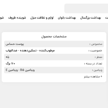
ت
بهداشت بزرگسال
بهداشت بانوان
لوازم و نظافت منزل
شوینده ظروف
شوی
مشخصات محصول
مخصوص :
پوست حساس
خصوصیت :
مرطوب‌کننده - تسکین‌دهنده - ضدالتهاب
معطر :
بله
تعداد در بسته :
70 برگ
ویتامین :
ویتامین B5 - ویتامین E
+ مشاهده بیشتر