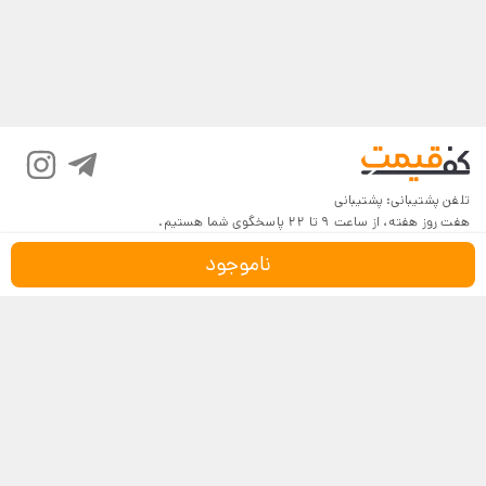
تلفن پشتیبانی:
پشتیبانی
هفت روز هفته، از ساعت 9 تا 22 پاسخگوی شما هستیم.
ناموجود
درباره کف‌قیمت
شرایط و قوانین
پرسش‌های پرتکرار
بازگرداندن کالا
تماس با ما
شیوه‌های دریافت
فروش در کف‌قیمت
5
4.6
4
3
18,116 نظر
2