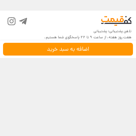
تلفن پشتیبانی:
پشتیبانی
هفت روز هفته، از ساعت 9 تا 22 پاسخگوی شما هستیم.
اضافه به سبد خرید
درباره کف‌قیمت
شرایط و قوانین
پرسش‌های پرتکرار
بازگرداندن کالا
تماس با ما
شیوه‌های دریافت
فروش در کف‌قیمت
5
4.6
4
3
18,116 نظر
2
مشاهده نظرات
1