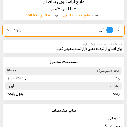
مایع لباسشویی سافتلن
+HD آبی 3لیتر
دسته:
مایع شوینده لباس
برند:
سافتلن | softlan
آبی
رنگ:
(3رنگ)
مصرف کننده: 158,000 تومان
برای اطلاع از قیمت فعلی بازار ثبت سفارش کنید
مشخصات محصول
حجم (میلی‌لیتر) :
3000
رنگ :
آبی;#2196f3
ساخت :
ایران
رایحه :
بدون رایحه
سایر مشخصات
لکه زدایی
سفید کنندگی