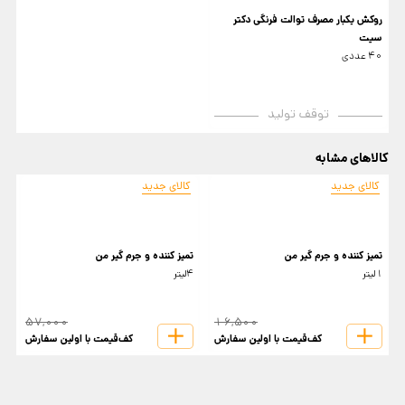
روکش یکبار مصرف توالت فرنگی دکتر
سیت
40 عددی
توقف تولید
کالاهای مشابه
کالای جدید
کالای جدید
تمیز کننده و جرم گیر من
تمیز کننده و جرم گیر من
ا
1لیتر
4لیتر
و
57,000
16,500
کف‌قیمت با اولین سفارش
کف‌قیمت با اولین سفارش