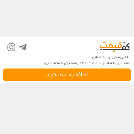
تلفن پشتیبانی:
پشتیبانی
هفت روز هفته، از ساعت 9 تا 22 پاسخگوی شما هستیم.
اضافه به سبد خرید
درباره کف‌قیمت
شرایط و قوانین
پرسش‌های پرتکرار
بازگرداندن کالا
تماس با ما
شیوه‌های دریافت
فروش در کف‌قیمت
5
4.6
4
3
18,116 نظر