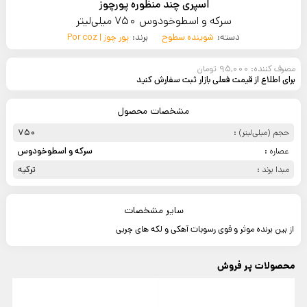
اسپری چند منظوره پورچوز
سرکه و اسطوخودوس 750 میلی‌لیتر
دسته:
شوینده سطوح
برند:
پور چوز | Por coz
مصرف کننده: 95,000 تومان
برای اطلاع از قیمت فعلی بازار ثبت سفارش کنید
مشخصات محصول
حجم (میلی‌لیتر) :
750
عصاره :
سرکه و اسطوخودوس
مبدا برند :
ترکیه
سایر مشخصات
از بین برنده موثر و قوی رسوبات آهکی و لکه های چربی
محصولات پر فروش