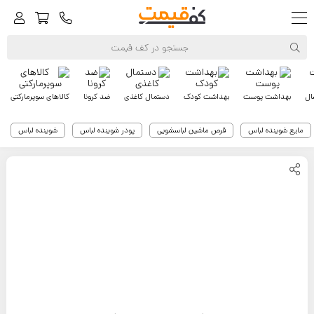
ال
بهداشت پوست
بهداشت کودک
دستمال کاغذی
ضد کرونا
کالاهای سوپرمارکتی
مایع شوینده لباس
قرص ماشین لباسشویی
پودر شوینده لباس
شوینده لباس