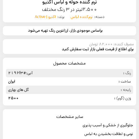
نرم کننده حوله و لباس اکتیو
2.500لیتر در 3 رنگ مختلف
دسته:
نرم‌کننده لباس
برند:
اکتیو | Active
براساس موجودی بازار، ارزانترین رنگ تهیه می‌شود
مصرف کننده: 82,000 تومان
برای اطلاع از قیمت فعلی بازار ثبت سفارش کنید
مشخصات محصول
رنگ :
آبی;#2196f3
ساخت :
ایران
رایحه :
گل های بهاری
وزن (گرم) :
2500
سایر مشخصات
جلوگیری از خشکی و آسیب پذیری
نرمی و لطافت بخشیدن به لباس