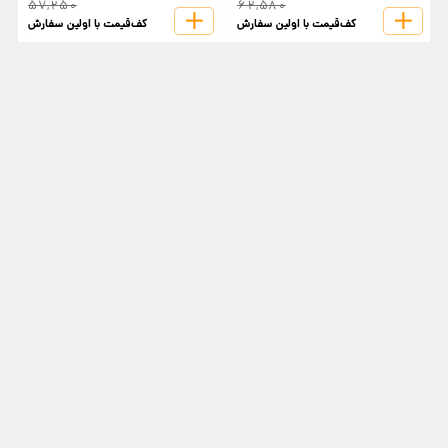
57,250
62,580
کف‌قیمت با اولین سفارش
کف‌قیمت با اولین سفارش