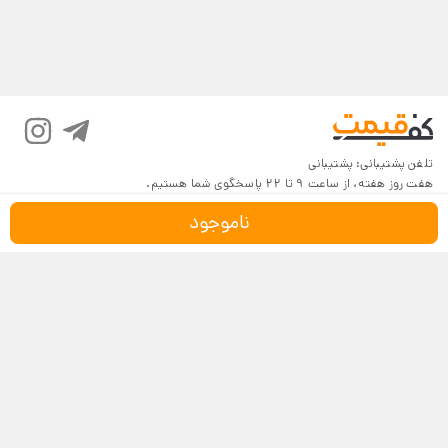
تلفن پشتیبانی:
پشتیبانی
هفت روز هفته، از ساعت 9 تا 22 پاسخگوی شما هستیم.
ناموجود
درباره کف‌قیمت
شرایط و قوانین
پرسش‌های پرتکرار
بازگرداندن کالا
تماس با ما
شیوه‌های دریافت
فروش در کف‌قیمت
5
4.6
4
3
18,116 نظر
2
مشاهده نظرات