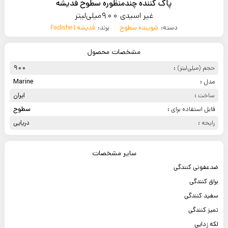
پاک کننده چندمنظوره سطوح فدیشه
غیر اسیدی 900میلی‌لیتر
دسته:
شوینده سطوح
برند:
فدیشه | Fadishe
مشخصات محصول
حجم (میلی‌لیتر) :
900
مدل :
Marine
ساخت :
ایران
قابل استفاده برای :
سطوح
رایحه :
دریایی
سایر مشخصات
ضدعفونی کنندگی
براق کنندگی
سفید کنندگی
تمیز کنندگی
لکه زدایی