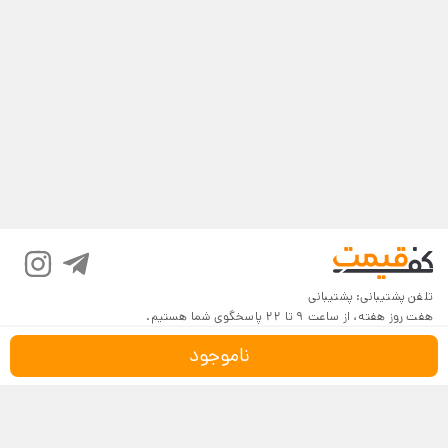
تلفن پشتیبانی:
پشتیبانی
هفت روز هفته، از ساعت 9 تا 22 پاسخگوی شما هستیم.
ناموجود
درباره کف‌قیمت
شرایط و قوانین
پرسش‌های پرتکرار
بازگرداندن کالا
تماس با ما
شیوه‌های دریافت
فروش در کف‌قیمت