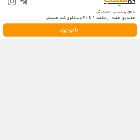
تلفن پشتیبانی:
پشتیبانی
هفت روز هفته، از ساعت 9 تا 22 پاسخگوی شما هستیم.
ناموجود
درباره کف‌قیمت
شرایط و قوانین
پرسش‌های پرتکرار
بازگرداندن کالا
تماس با ما
شیوه‌های دریافت
فروش در کف‌قیمت
5
4.6
4
3
18,116 نظر
2
مشاهده نظرات
1
نماد اعتماد
درگاه امن بانکی