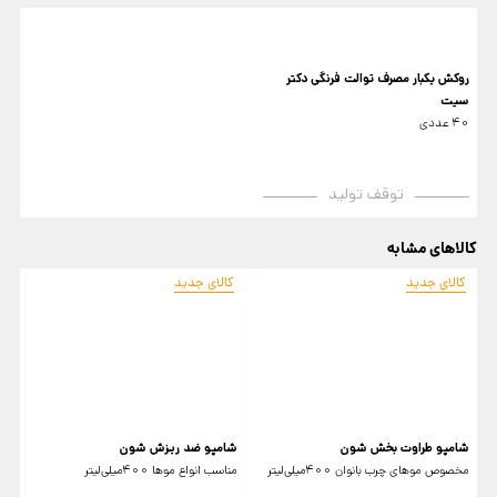
روکش یکبار مصرف توالت فرنگی دکتر
سیت
40 عددی
توقف تولید
کالاهای مشابه
کالای جدید
کالای جدید
شامپو طراوت بخش شون
شامپو ضد ریزش شون
ش
مخصوص موهای چرب بانوان 400میلی‌لیتر
مناسب انواع موها 400میلی‌لیتر
00