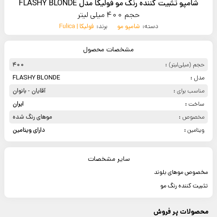
شامپو تثبیت کننده رنگ مو فولیکا مدل FLASHY BLONDE
حجم 400 میلی لیتر
دسته:
شامپو مو
برند:
فولیکا | Fulica
مشخصات محصول
حجم (میلی‌لیتر) :
400
مدل :
FLASHY BLONDE
مناسب برای :
آقایان - بانوان
ساخت :
ایران
مخصوص :
موهای رنگ شده
ویتامین :
دارای ویتامین
سایر مشخصات
مخصوص موهای بلوند
تثبیت کننده رنگ مو
محصولات پر فروش