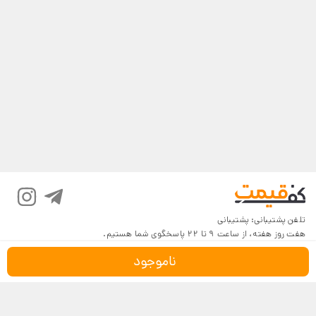
تلفن پشتیبانی:
پشتیبانی
هفت روز هفته، از ساعت 9 تا 22 پاسخگوی شما هستیم.
ناموجود
درباره کف‌قیمت
شرایط و قوانین
پرسش‌های پرتکرار
بازگرداندن کالا
تماس با ما
شیوه‌های دریافت