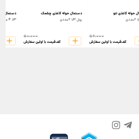
 حوله کاغذی تنو
دستمال حوله کاغذی چشمک
دستمال حوله
رول 3لا 2عددی
3لا 4 عددی
50,000
56,000
کف‌قیمت با اولین سفارش
کف‌قیمت با اولین سفارش