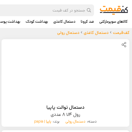
کالاهای سوپرمارکتی
ضد کرونا
دستمال کاغذی
بهداشت کودک
بهداشت پوس
کف‌قیمت
دستمال کاغذی
دستمال رولی
دستمال توالت پاپیا
رول 4لا 8 عددی
دسته:
دستمال رولی
برند:
پاپیا | papia