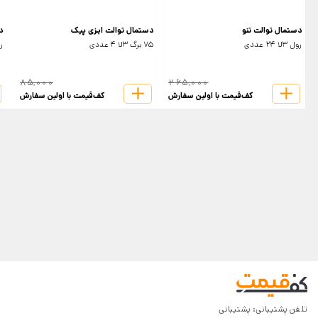
دستمال توالت تنو
دستمال توالت ایزی پیک
د
رول 3لا 24 عددی
75 برگ 3لا 4 عددی
رول
85,000
265,000
کف‌قیمت با اولین سفارش
کف‌قیمت با اولین سفارش
تلفن پشتیبانی:
پشتیبانی