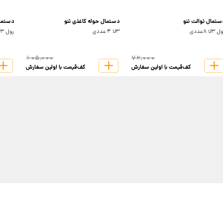
ستمال توالت تنو
دستمال حوله کاغذی تنو
دستمال
 3لا 8عددی
3لا 4 عددی
رول 3لا 2عددی
105,000
72,000
کف‌قیمت با اولین سفارش
کف‌قیمت با اولین سفارش