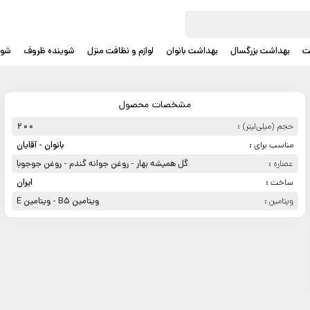
ت
بهداشت بزرگسال
بهداشت بانوان
لوازم و نظافت منزل
شوینده ظروف
شوی
مشخصات محصول
حجم (میلی‌لیتر) :
200
مناسب برای :
بانوان - آقایان
عصاره :
گل همیشه بهار - روغن جوانه گندم - روغن جوجوبا
ساخت :
ایران
ویتامین :
ویتامین B5 - ویتامین E