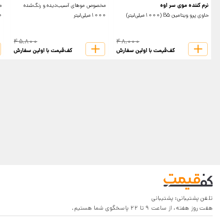
نرم کننده موی سر اوه
مخصوص موهای آسیب‌دیده و رنگ‌شده
م
حاوی پرو ویتامین B5 (1000میلی‌لیتر)
1000میلی‌لیتر
800
45,800
48,000
کف‌قیمت با اولین سفارش
کف‌قیمت با اولین سفارش
تلفن پشتیبانی:
پشتیبانی
هفت روز هفته، از ساعت 9 تا 22 پاسخگوی شما هستیم.