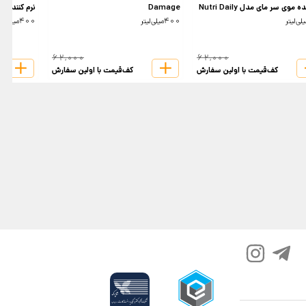
ه موی سر مای مدل Nutri Daily
Damage
نرم کننده موی س
400میلی‌لیتر
400میلی‌لیتر
62,000
62,000
کف‌قیمت با اولین سفارش
کف‌قیمت با اولین سفارش