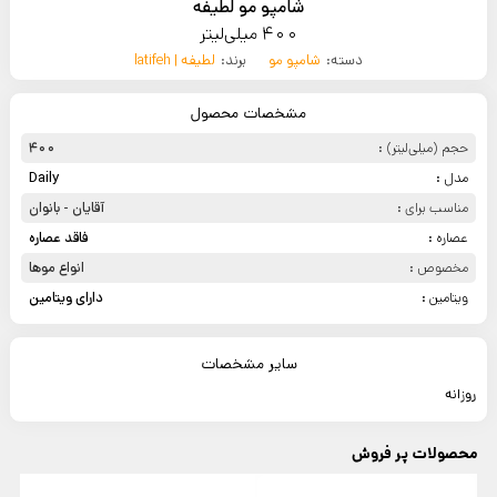
شامپو مو لطیفه
400 میلی‌لیتر
دسته:
شامپو مو
برند:
لطیفه | latifeh
مشخصات محصول
حجم (میلی‌لیتر) :
400
مدل :
Daily
مناسب برای :
آقایان - بانوان
عصاره :
فاقد عصاره
مخصوص :
انواع موها
ویتامین :
دارای ویتامین
سایر مشخصات
روزانه
محصولات پر فروش