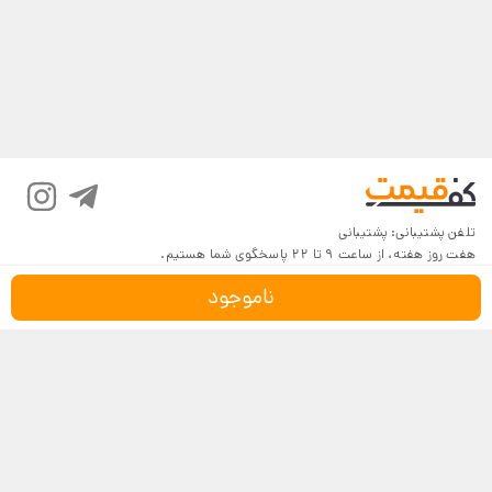
تلفن پشتیبانی:
پشتیبانی
هفت روز هفته، از ساعت 9 تا 22 پاسخگوی شما هستیم.
ناموجود
درباره کف‌قیمت
شرایط و قوانین
پرسش‌های پرتکرار
بازگرداندن کالا
تماس با ما
شیوه‌های دریافت
فروش در کف‌قیمت
5
4.6
4
3