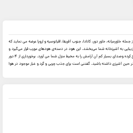
ا تجربه در صنعت تجهیزات آشپزخانه و دارنده استاندارد های ایران و CE اروپا، محصولات خود را در بازارهای داخلی و بیش از ۴۰ کشور جهان از جمله خاورمیانه، خاور دور، کانادا، جنوب آفریقا، اقیانوسیه و اروپا عرضه می نماید که
شرکت بوده که با طراحی شکیل خود جلوه‌ی زیبایی به آشپزخانه شما می‌بخشد. این هود در دسته‌ی هودهای مورب قرار می‌گیرد و
مستقیما به دیوار نصب می‌شود، دارای پنل تنظیمات لمسی لغزشی روی بدنه بوده و موتور هود کارکردی کم‌صدا دارد، قدرت مکش بالای آن هرگونه بویی را از آشپزخانه شما خارج کرده وصدای بسیار کم آن آرامش را به محیط منزل شما می آورد. برخورداری از 4 دور
سطح گاز و ظروف پخت را روشن کنید و دید بهتری در حین آشپزی داشته باشید. گفتنی است برای جذب چربی و گرد و غبار موجود در هوا