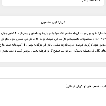
+ مشاهده بیشتر
درباره این محصول
شرکت صنایع استیل البرز پس از ساله
این خود نشان از کیفیت بالای محصولات این شرکت است. هود «استیل البرز» مدل SA-403 از محصولات باکیفیت و کارآمد این 
موتور، سنسور دود، کنترل از راه دور و ... از دیگر مزایای این مدل است. به کمک چراغ‌های LED کم‌مصرف دستگاه، می‌توانید 
یت نصب فیلتر کربنی (زغالی)