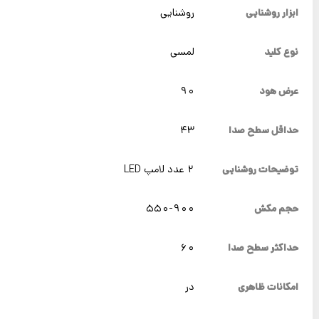
ابزار روشنایی
روشنایی
نوع کلید
لمسی
عرض هود
90
حداقل سطح صدا
43
توضیحات روشنایی
2 عدد لامپ LED
حجم مکش
550-900
حداکثر سطح صدا
60
امکانات ظاهری
در