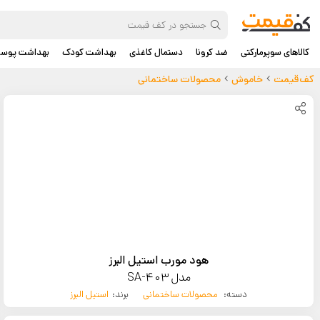
کالاهای سوپرمارکتی
ضد کرونا
دستمال کاغذی
بهداشت کودک
بهداشت پوس
کف‌قیمت
خاموش
محصولات ساختمانی
هود مورب استیل البرز
مدل SA-403
دسته:
محصولات ساختمانی
برند:
استیل البرز