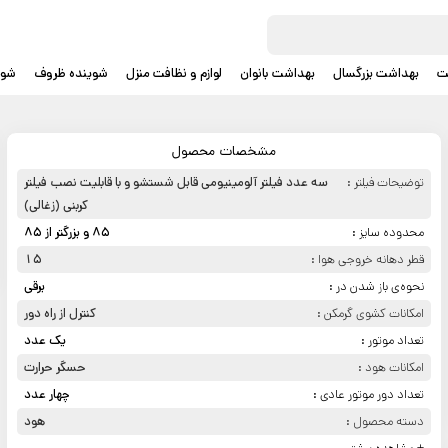
ت
بهداشت بزرگسال
بهداشت بانوان
لوازم و نظافت منزل
شوینده ظروف
شوی
مشخصات محصول
توضیحات فیلتر :
سه عدد فیلتر آلومینیومی قابل شستشو و با قابلیت نصب فیلتر
کربنی (زغالی)
محدوده سایز :
85 و بزرگتر از 85
قطر دهانه خروجی هوا :
15
نحوه‌ی باز شدن در :
برقی
امکانات کشوی گرمکن :
کنترل از راه دور
تعداد موتور :
یک عدد
امکانات هود :
حسگر حرارت
تعداد دور موتور عادی :
چهار عدد
دسته محصول :
هود