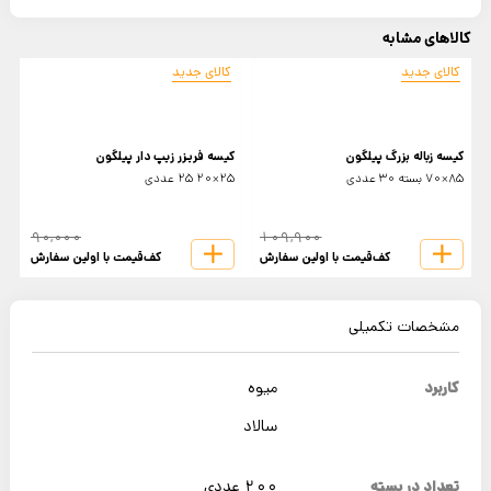
کالاهای مشابه
کالای جدید
کالای جدید
کیسه زباله بزرگ پیلگون
کیسه فریزر زیپ دار پیلگون
ک
85×70 بسته 30 عددی
25×20 25 عددی
65×
90,000
109,900
کف‌قیمت با اولین سفارش
کف‌قیمت با اولین سفارش
مشخصات تکمیلی
کاربرد
میوه
سالاد
تعداد در بسته
200 عددی