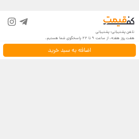
تلفن پشتیبانی:
پشتیبانی
هفت روز هفته، از ساعت 9 تا 22 پاسخگوی شما هستیم.
اضافه به سبد خرید
درباره کف‌قیمت
شرایط و قوانین
پرسش‌های پرتکرار
بازگرداندن کالا
تماس با ما
شیوه‌های دریافت
فروش در کف‌قیمت
5
4.6
4
3
18,116 نظر
2
مشاهده نظرات
1