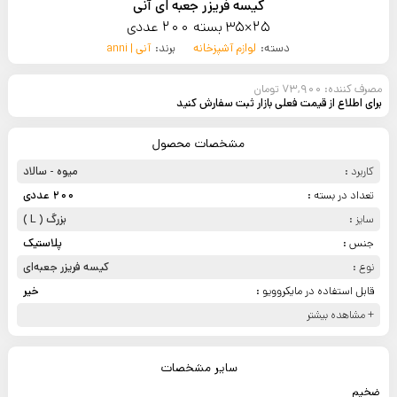
کیسه فریزر جعبه ای آنی
25×35 بسته 200 عددی
دسته:
لوازم آشپزخانه
برند:
آنی | anni
مصرف کننده: 73,900 تومان
برای اطلاع از قیمت فعلی بازار ثبت سفارش کنید
مشخصات محصول
کاربرد :
میوه - سالاد
تعداد در بسته :
200 عددی
سایز :
بزرگ ( L )
جنس :
پلاستیک
نوع :
کیسه فریزر جعبه‌ای
قابل استفاده در مایکروویو :
خیر
+ مشاهده بیشتر
سایر مشخصات
ضخیم