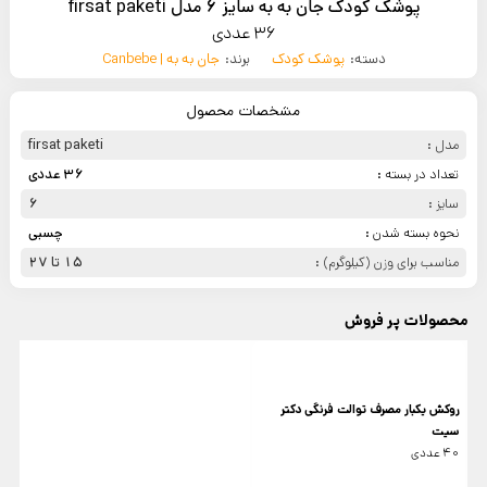
پوشک کودک جان به به سایز 6 مدل firsat paketi
36 عددی
دسته:
پوشک کودک
برند:
جان به به | Canbebe
مشخصات محصول
مدل :
firsat paketi
تعداد در بسته :
36 عددی
سایز :
6
نحوه بسته شدن :
چسبی
مناسب برای وزن (کیلوگرم) :
15 تا 27
محصولات پر فروش
روکش یکبار مصرف توالت فرنگی دکتر
سیت
40 عددی