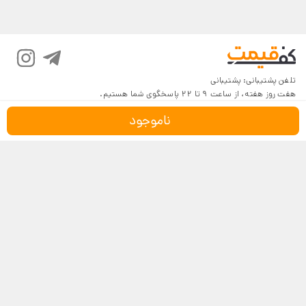
تلفن پشتیبانی:
پشتیبانی
هفت روز هفته، از ساعت 9 تا 22 پاسخگوی شما هستیم.
ناموجود
درباره کف‌قیمت
شرایط و قوانین
پرسش‌های پرتکرار
بازگرداندن کالا
تماس با ما
شیوه‌های دریافت
فروش در کف‌قیمت
5
4.6
4
3
18,116 نظر
2
مشاهده نظرات
1