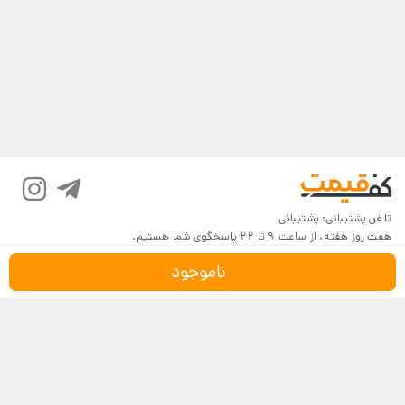
تلفن پشتیبانی:
پشتیبانی
هفت روز هفته، از ساعت 9 تا 22 پاسخگوی شما هستیم.
ناموجود
درباره کف‌قیمت
شرایط و قوانین
پرسش‌های پرتکرار
بازگرداندن کالا
تماس با ما
شیوه‌های دریافت
فروش در کف‌قیمت
5
4