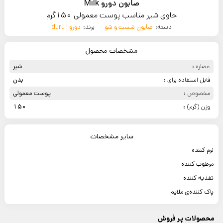
صابون دورو Milk
حاوی شیر مناسب پوست معمولی 150گرم
دسته:
صابون شست و شو
برند:
دورو | duru
مشخصات محصول
عصاره :
شیر
قابل استفاده برای :
بدن
مخصوص :
پوست معمولی
وزن (گرم) :
150
سایر مشخصات
نرم کننده
مرطوب کننده
تغذیه کننده
پاک کننده‌ی ملایم
محصولات پر فروش