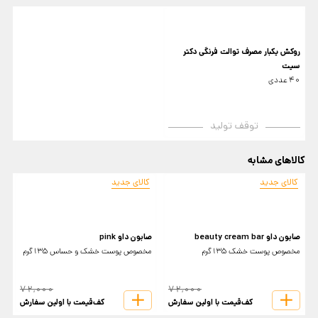
روکش یکبار مصرف توالت فرنگی دکتر
سیت
40 عددی
توقف تولید
کالاهای مشابه
کالای جدید
کالای جدید
صابون داو beauty cream bar
صابون داو pink
ص
مخصوص پوست خشک 135گرم
مخصوص پوست خشک و حساس 135گرم
ب
72,000
72,000
کف‌قیمت با اولین سفارش
کف‌قیمت با اولین سفارش