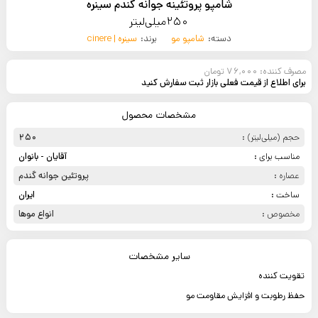
شامپو پروتئینه جوانه گندم سینره
250میلی‌لیتر
دسته:
شامپو مو
برند:
سینره | cinere
مصرف کننده: 76,000 تومان
برای اطلاع از قیمت فعلی بازار ثبت سفارش کنید
مشخصات محصول
حجم (میلی‌لیتر) :
250
مناسب برای :
آقایان - بانوان
عصاره :
پروتئین جوانه گندم
ساخت :
ایران
مخصوص :
انواع موها
سایر مشخصات
تقویت کننده
حفظ رطوبت و افزایش مقاومت مو