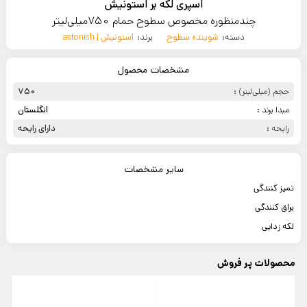
اسپری لکه بر استونیش
چند‌منظوره مخصوص سطوح حمام 750میلی‌لیتر
دسته:
شوینده سطوح
برند:
استونیش | astonish
مشخصات محصول
حجم (میلی‌لیتر) :
750
مبدا برند :
انگلستان
رایحه :
دارای رایحه
سایر مشخصات
تمیز کنندگی
براق کنندگی
لکه زدایی
محصولات پر فروش