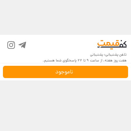
تلفن پشتیبانی:
پشتیبانی
هفت روز هفته، از ساعت 9 تا 22 پاسخگوی شما هستیم.
ناموجود
درباره کف‌قیمت
شرایط و قوانین
پرسش‌های پرتکرار
بازگرداندن کالا
تماس با ما
شیوه‌های دریافت
فروش در کف‌قیمت
5
4.6
4
3
18,116 نظر