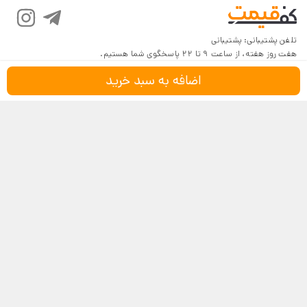
تلفن پشتیبانی:
پشتیبانی
هفت روز هفته، از ساعت 9 تا 22 پاسخگوی شما هستیم.
اضافه به سبد خرید
درباره کف‌قیمت
شرایط و قوانین
پرسش‌های پرتکرار
بازگرداندن کالا
تماس با ما
شیوه‌های دریافت
فروش در کف‌قیمت
5
4.6
4
3
18,116 نظر
2
مشاهده نظرات
1
نماد اعتماد