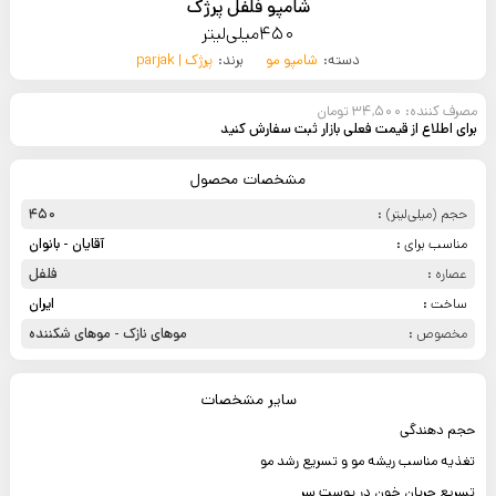
شامپو فلفل پرژک
450میلی‌لیتر
دسته:
شامپو مو
برند:
پرژک | parjak
مصرف کننده: 34,500 تومان
برای اطلاع از قیمت فعلی بازار ثبت سفارش کنید
مشخصات محصول
حجم (میلی‌لیتر) :
450
مناسب برای :
آقایان - بانوان
عصاره :
فلفل
ساخت :
ایران
مخصوص :
موهای نازک - موهای شکننده
سایر مشخصات
حجم دهندگی
تغذیه مناسب ریشه مو و تسریع رشد مو
تسریع جریان خون در پوست سر