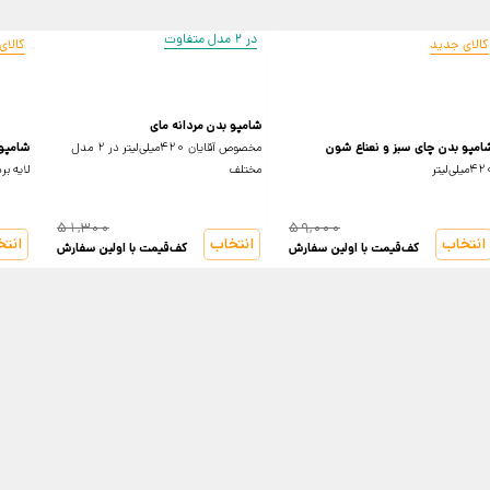
در 2 مدل متفاوت
کالای جدید
کالای
شامپو بدن مردانه مای
امپو بدن چای سبز و نعناع شون
مخصوص آقایان 420میلی‌لیتر در 2 مدل
شامپو 
میلی‌لیتر
مختلف
لایه بردار 280می
51,300
59,000
انتخاب
انتخاب
انت
کف‌قیمت با اولین سفارش
کف‌قیمت با اولین سفارش