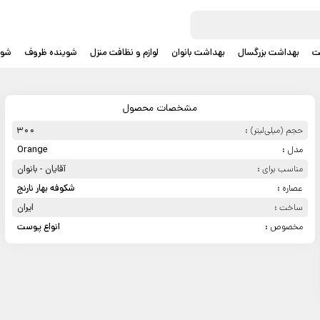
ت
بهداشت بزرگسال
بهداشت بانوان
لوازم و نظافت منزل
شوینده ظروف
شوی
مشخصات محصول
حجم (میلی‌لیتر) :
300
مدل :
Orange
مناسب برای :
آقایان - بانوان
عصاره :
شکوفه بهار نارنج
ساخت :
ایران
مخصوص :
انواع پوست