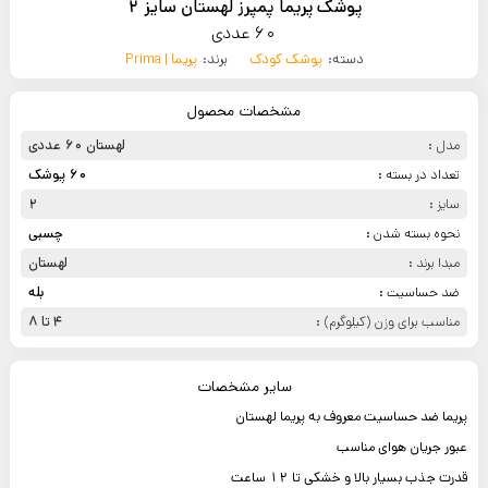
پوشک پریما پمپرز لهستان سایز 2
60 عددی
دسته:
پوشک کودک
برند:
پریما | Prima
مشخصات محصول
مدل :
لهستان 60 عددی
تعداد در بسته :
60 پوشک
سایز :
2
نحوه بسته شدن :
چسبی
مبدا برند :
لهستان
ضد حساسیت :
بله
مناسب برای وزن (کیلوگرم) :
4 تا 8
سایر مشخصات
پریما ضد حساسیت معروف به پریما لهستان
عبور جریان هوای مناسب
قدرت جذب بسیار بالا و خشکی تا 12 ساعت