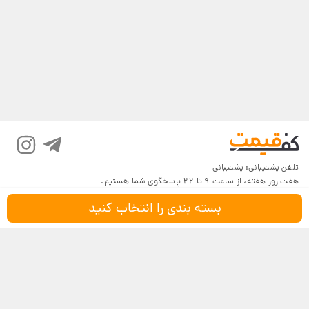
تلفن پشتیبانی:
پشتیبانی
هفت روز هفته، از ساعت 9 تا 22 پاسخگوی شما هستیم.
بسته بندی را انتخاب کنید
درباره کف‌قیمت
شرایط و قوانین
پرسش‌های پرتکرار
بازگرداندن کالا
تماس با ما
شیوه‌های دریافت
فروش در کف‌قیمت
5