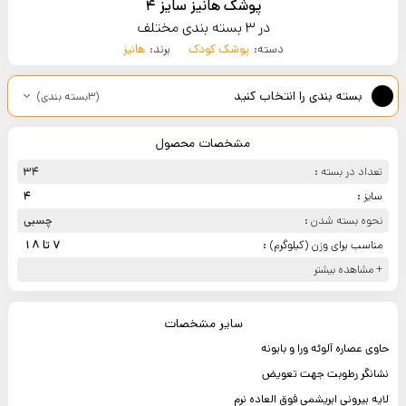
پوشک هانیز سایز 4
در 3 بسته بندی مختلف
دسته:
پوشک کودک
برند:
هانیز
بسته بندی را انتخاب کنید
(3بسته بندی)
مشخصات محصول
تعداد در بسته :
34
سایز :
4
نحوه بسته شدن :
چسبی
مناسب برای وزن (کیلوگرم) :
7 تا 18
+ مشاهده بیشتر
سایر مشخصات
حاوی عصاره آلوئه ورا و بابونه
نشانگر رطوبت جهت تعویض
لایه بیرونی ابریشمی فوق العاده نرم