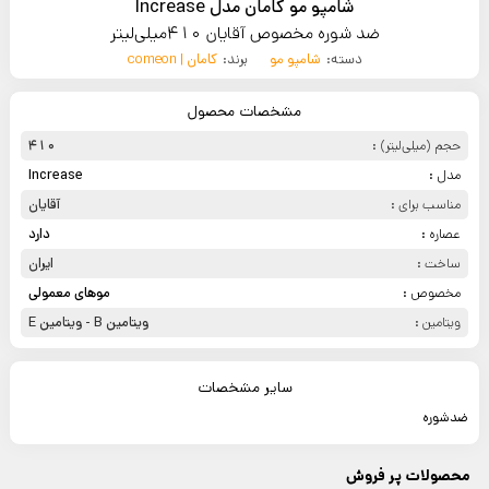
شامپو مو کامان مدل Increase
ضد شوره مخصوص آقایان 410میلی‌لیتر
دسته:
شامپو مو
برند:
کامان | comeon
مشخصات محصول
حجم (میلی‌لیتر) :
410
مدل :
Increase
مناسب برای :
آقایان
عصاره :
دارد
ساخت :
ایران
مخصوص :
موهای معمولی
ویتامین :
ویتامین B - ویتامین E
سایر مشخصات
ضدشوره
محصولات پر فروش