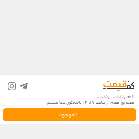
تلفن پشتیبانی:
پشتیبانی
هفت روز هفته، از ساعت 9 تا 22 پاسخگوی شما هستیم.
ناموجود
درباره کف‌قیمت
شرایط و قوانین
پرسش‌های پرتکرار
بازگرداندن کالا
تماس با ما
شیوه‌های دریافت