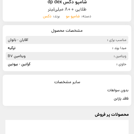
شامپو دکس dp dex
طلایی 800 میلی‌لیتر
دسته:
شامپو مو
برند:
دکس
مشخصات محصول
مناسب برای :
آقایان - بانوان
مبدا برند :
ترکیه
ویتامین :
ویتامین B7
حاوی :
کراتین - بیوتین
سایر مشخصات
بدون سولفات
فاقد پارابن
محصولات پر فروش