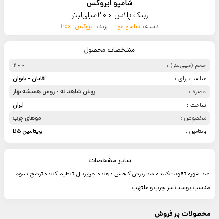
شامپو ایروکس
زینک پلاس 200میلی‌لیتر
دسته:
شامپو مو
برند:
ایروکس | Irox
مشخصات محصول
حجم (میلی‌لیتر) :
200
مناسب برای :
آقایان - بانوان
عصاره :
روغن شاهدانه - روغن همیشه بهار
ساخت :
ایران
مخصوص :
موهای چرب
ویتامین :
ویتامین B5
سایر مشخصات
ضد شوره تقویت‌کننده ضد ریزش کاهش دهنده چربیريال تنظیم کننده ترشح سبوم
مناسب پوست سر چرب و ملتهب
محصولات پر فروش