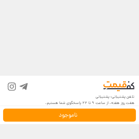
تلفن پشتیبانی:
پشتیبانی
هفت روز هفته، از ساعت 9 تا 22 پاسخگوی شما هستیم.
ناموجود
درباره کف‌قیمت
شرایط و قوانین
پرسش‌های پرتکرار
بازگرداندن کالا
تماس با ما
شیوه‌های دریافت