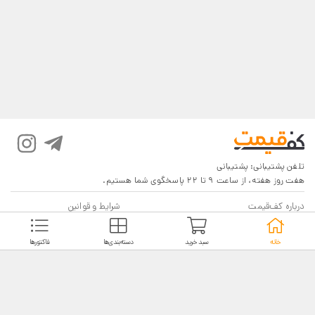
تلفن پشتیبانی:
پشتیبانی
هفت روز هفته، از ساعت 9 تا 22 پاسخگوی شما هستیم.
درباره کف‌قیمت
شرایط و قوانین
پرسش‌های پرتکرار
بازگرداندن کالا
خانه
سبد خرید
دسته‌بندی‌ها
فاکتورها
تماس با ما
شیوه‌های دریافت
فروش در کف‌قیمت
5
4