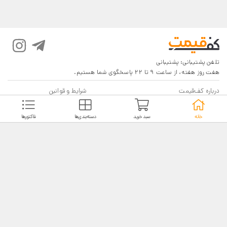
تلفن پشتیبانی:
پشتیبانی
هفت روز هفته، از ساعت 9 تا 22 پاسخگوی شما هستیم.
درباره کف‌قیمت
شرایط و قوانین
پرسش‌های پرتکرار
بازگرداندن کالا
خانه
سبد خرید
دسته‌بندی‌ها
فاکتورها
تماس با ما
شیوه‌های دریافت
فروش در کف‌قیمت
5
4.6
4
3
18,116 نظر
2
مشاهده نظرات
1