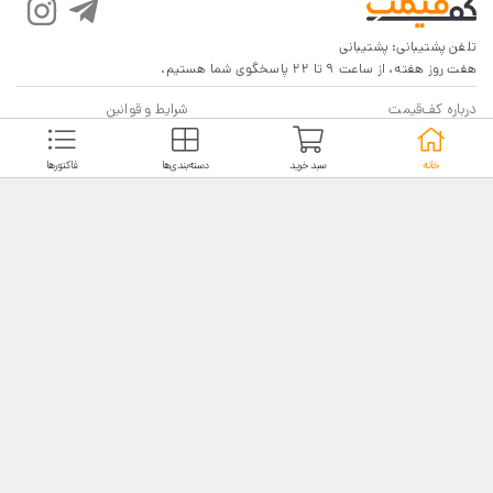
تلفن پشتیبانی:
پشتیبانی
هفت روز هفته، از ساعت 9 تا 22 پاسخگوی شما هستیم.
درباره کف‌قیمت
شرایط و قوانین
پرسش‌های پرتکرار
بازگرداندن کالا
خانه
سبد خرید
دسته‌بندی‌ها
فاکتورها
تماس با ما
شیوه‌های دریافت
فروش در کف‌قیمت
5
4.6
4
3
18,116 نظر
2
مشاهده نظرات
1
نماد اعتماد