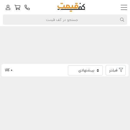
کف‌قیمت
پلاستونیک
فیلتر
0 کالا