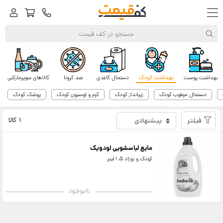
بهداشت پوست
بهداشت کودک
دستمال کاغذی
ضد کرونا
کالاهای سوپرمارکتی
دستمال مرطوب کودک
زیرانداز کودک
کرم و لوسیون کودک
پوشک کودک
کف‌قیمت
لودویک
فیلتر
1 کالا
مایع لباسشویی لودویک
کودک و نوزاد 1.5لیتر
ناموجود