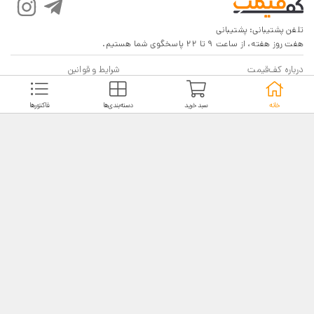
تلفن پشتیبانی:
پشتیبانی
هفت روز هفته، از ساعت 9 تا 22 پاسخگوی شما هستیم.
درباره کف‌قیمت
شرایط و قوانین
پرسش‌های پرتکرار
بازگرداندن کالا
خانه
سبد خرید
دسته‌بندی‌ها
فاکتورها
تماس با ما
شیوه‌های دریافت
فروش در کف‌قیمت
5
4.6
4
3
18,116 نظر
2
مشاهده نظرات
1
نماد اعتماد