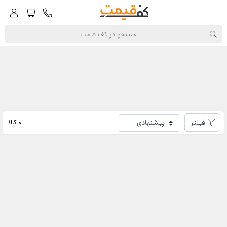
کف‌قیمت
همدانیان
فیلتر
0 کالا