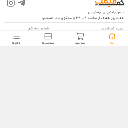
تلفن پشتیبانی:
پشتیبانی
هفت روز هفته، از ساعت 9 تا 22 پاسخگوی شما هستیم.
درباره کف‌قیمت
شرایط و قوانین
پرسش‌های پرتکرار
بازگرداندن کالا
خانه
سبد خرید
دسته‌بندی‌ها
فاکتورها
تماس با ما
شیوه‌های دریافت
فروش در کف‌قیمت
5
4.6
4
3
18,116 نظر
2
مشاهده نظرات
1
نماد اعتماد