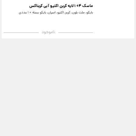
ماسک 4+1لایه کربن اکتیو آبی کربناکس
بایکو، ملت بلون، کربن اکتیو، اسپان، بایکو بسته 10عددی
ناموجود