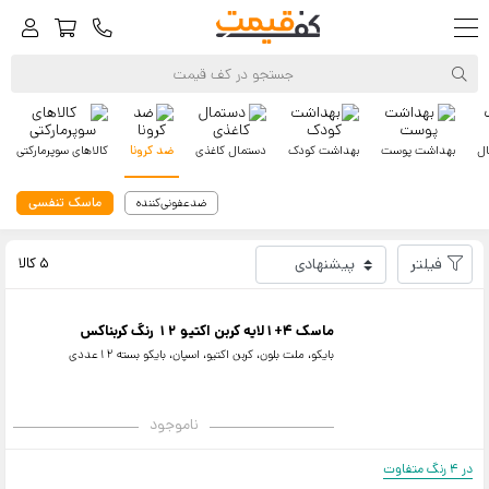
ال
بهداشت پوست
بهداشت کودک
دستمال کاغذی
ضد کرونا
کالاهای سوپرمارکتی
ماسک تنفسی
ضدعفونی‌کننده
کف‌قیمت
کربناکس
فیلتر
5 کالا
ماسک 4+1لایه کربن اکتیو 12 رنگ کربناکس
بایکو، ملت بلون، کربن اکتیو، اسپان، بایکو بسته 12عددی
ناموجود
در 4 رنگ متفاوت