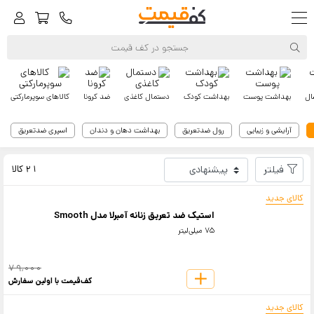
ال
بهداشت پوست
بهداشت کودک
دستمال کاغذی
ضد کرونا
کالاهای سوپرمارکتی
آرایشی و زیبایی
رول ضدتعریق
بهداشت دهان و دندان
اسپری ضدتعریق
کف‌قیمت
آمبرلا
فیلتر
21 کالا
کالای جدید
استیک ضد تعریق زنانه آمبرلا مدل Smooth
75 میلی‌لیتر
79,000
کف‌قیمت با اولین سفارش
کالای جدید