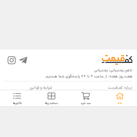
تلفن پشتیبانی:
پشتیبانی
هفت روز هفته، از ساعت 9 تا 22 پاسخگوی شما هستیم.
درباره کف‌قیمت
شرایط و قوانین
پرسش‌های پرتکرار
بازگرداندن کالا
خانه
سبد خرید
دسته‌بندی‌ها
فاکتورها
تماس با ما
شیوه‌های دریافت
فروش در کف‌قیمت
5
4