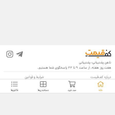
تلفن پشتیبانی:
پشتیبانی
هفت روز هفته، از ساعت 9 تا 22 پاسخگوی شما هستیم.
درباره کف‌قیمت
شرایط و قوانین
پرسش‌های پرتکرار
بازگرداندن کالا
خانه
سبد خرید
دسته‌بندی‌ها
فاکتورها
تماس با ما
شیوه‌های دریافت
فروش در کف‌قیمت
5