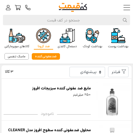
بهداشت پوست
بهداشت کودک
دستمال کاغذی
ضد کرونا
کالاهای سوپرمارکتی
ضدعفونی‌کننده
ماسک تنفسی
کف‌قیمت
افروز
فیلتر
3 کالا
مایع ضد عفونی کننده سبزیجات افروز
250 میلی‌لیتر
ناموجود
محلول ضدعفونی کننده سطوح افروز مدل CLEANER