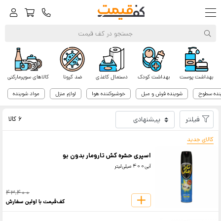
بهداشت پوست
بهداشت کودک
دستمال کاغذی
ضد کرونا
کالاهای سوپرمارکتی
نده سطوح
شوینده فرش و مبل
خوشبوکننده هوا
لوازم منزل
مواد شوینده
کف‌قیمت
تار و مار
فیلتر
6 کالا
کالای جدید
اسپری حشره کش تارومار بدون بو
آبی400 میلی‌لیتر
43,400
کف‌قیمت با اولین سفارش