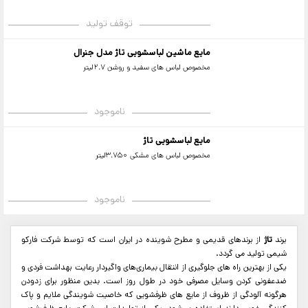
توقف تولید
مایع ماشین لباسشویی تاژ مدل جنرال
مخصوص لباس های سفید و روشن 2.7لیتر
ناموجود
مایع لباسشویی تاژ
مخصوص لباس های مشکی 3.750لیتر
ناموجود
برند
تاژ
از برندهای قدیمی و مطرح شوینده در ایران است که توسط شرکت فارکو
شیمی تولید می گردد.
یکی از بهترین راه های جلوگیری از انتقال بیماری‌های واگیردار رعایت بهداشت فردی و
ضدعفونی کردن وسایل مصرفی خود در طول روز است. بدین منظور برای زدودن
هرگونه آلودگی از ظروف از مایع های ظرفشویی که خاصیت شویندگی ملایم و پاک