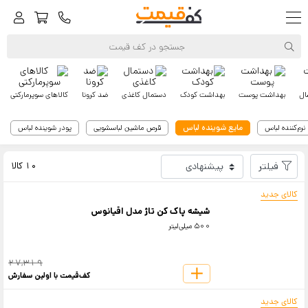
ال
بهداشت پوست
بهداشت کودک
دستمال کاغذی
ضد کرونا
کالاهای سوپرمارکتی
مایع شوینده لباس
نرم‌کننده لباس
قرص ماشین لباسشویی
پودر شوینده لباس
کف‌قیمت
تاژ
فیلتر
10 کالا
کالای جدید
شیشه پاک کن تاژ مدل اقیانوس
500 میلی‌لیتر
27,319
کف‌قیمت با اولین سفارش
کالای جدید