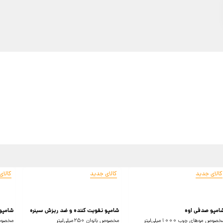
کالای جدید
کالای جدید
کالای
امپو صدفی اوه
شامپو تقویت کننده و ضد ریزش سینره
شامپو 
صوص موهای چرب 1000میلی‌لیتر
مخصوص بانوان 250میلی‌لیتر
مخصوص مو