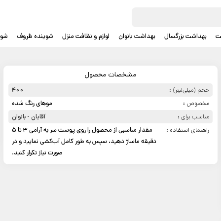
ت
بهداشت بزرگسال
بهداشت بانوان
لوازم و نظافت منزل
شوینده ظروف
شوی
مشخصات محصول
حجم (میلی‌لیتر) :
400
مخصوص :
موهای رنگ شده
مناسب برای :
آقایان - بانوان
راهنمای استفاده :
مقدار مناسبی از محصول را روی پوست سر به آرامی 3 تا 5
دقیقه ماساژ دهید، سپس به طور کامل آب‌کشی نماﻳﻴد و در
صورت نیاز تکرار کنید.